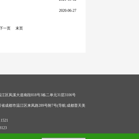
2020-06-27
下一页
末页
江区凤溪大道南段818号3栋二单元31层3106号
省成都市温江区来凤路289号附7号(导航:成都普天美
1521
3123