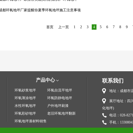
成都环氧地坪厂家提醒你夏季环氧地坪施工注意事项
首页
上一页
1
2
3
4
5
6
7
8
9
产品中心
联系我们
环氧砂浆地坪
环氧自流平地坪
地址：成都市温
环氧薄涂地坪
环氧防静电地坪
展厅地址：四川
水性环氧地坪
户外地坪刷漆
化地坪)
环氧彩砂地坪
老旧环氧地坪翻新
电话：028-8271
环氧地坪漆材料销售
手机：1330804