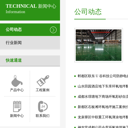
TECHNICAL
新闻中心
公司动态
Information
公司动态
行业新闻
快速通道
郫都区联东 U 谷科技公司防静
山水田园酒店地下车库环氧地坪
产品中心
工程案例
成都水璟瑭地下商场环氧彩砂自
新都区石板滩环氧地坪施工案例
新闻中心
联系我们
龙泉驿区中联重工环氧薄涂地坪
神农堂成都公司仓库环氧地坪施